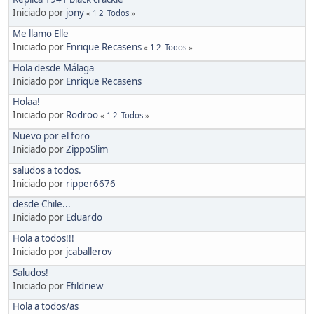
Iniciado por
jony
«
1
2
Todos
»
Me llamo Elle
Iniciado por
Enrique Recasens
«
1
2
Todos
»
Hola desde Málaga
Iniciado por
Enrique Recasens
Holaa!
Iniciado por
Rodroo
«
1
2
Todos
»
Nuevo por el foro
Iniciado por
ZippoSlim
saludos a todos.
Iniciado por
ripper6676
desde Chile...
Iniciado por
Eduardo
Hola a todos!!!
Iniciado por
jcaballerov
Saludos!
Iniciado por
Efildriew
Hola a todos/as