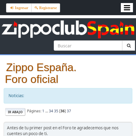
Ingresar
Registrarse
Zippo España.
Foro oficial
Noticias:
Páginas:
1
...
34
35
[
36
]
37
IR ABAJO
Antes de tu primer post en el Foro te agradecemos que nos
cuentes un poco de ti.