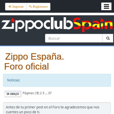
Ingresar
Registrarse
Zippo España.
Foro oficial
Noticias:
Páginas: [
1
]
2
3
...
37
IR ABAJO
Antes de tu primer post en el Foro te agradecemos que nos
cuentes un poco de ti.