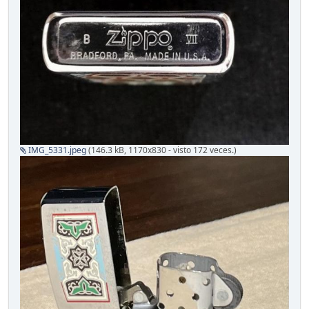
IMG_5331.jpeg
(146.3 kB, 1170x830 - visto 172 veces.)