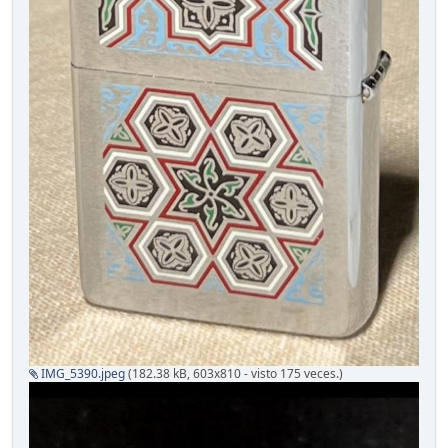
IMG_5390.jpeg
(182.38 kB, 603x810 - visto 175 veces.)