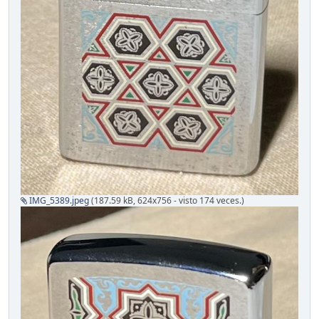
IMG_5389.jpeg
(187.59 kB, 624x756 - visto 174 veces.)