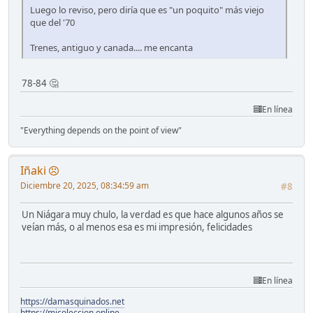
Luego lo reviso, pero diría que es "un poquito" más viejo
que del '70
Trenes, antiguo y canada.... me encanta
78-84 🤔
En línea
"Everything depends on the point of view"
Iñaki
Diciembre 20, 2025, 08:34:59 am
#8
Un Niágara muy chulo, la verdad es que hace algunos años se
veían más, o al menos esa es mi impresión, felicidades
En línea
https://damasquinados.net
https://micoleccion.online