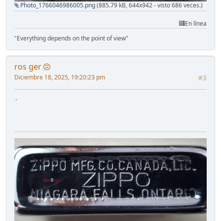
Photo_1766046986005.png
(885.79 kB, 644x942 - visto 686 veces.)
En línea
"Everything depends on the point of view"
ros ger
Diciembre 18, 2025, 19:20:23 pm
#3
.