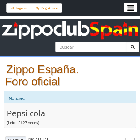
Ingresar
Registrarse
Zippo España.
Foro oficial
Noticias:
Pepsi cola
(Leído 2627 veces)
Páginas: [
1
]