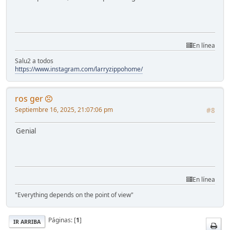
En línea
Salu2 a todos
https://www.instagram.com/larryzippohome/
ros ger
Septiembre 16, 2025, 21:07:06 pm
#8
Genial
En línea
"Everything depends on the point of view"
Páginas: [
1
]
IR ARRIBA