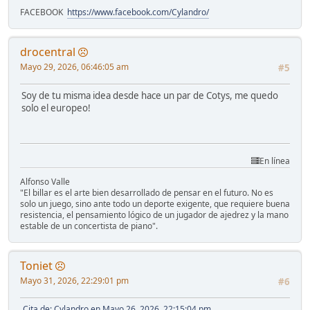
FACEBOOK
https://www.facebook.com/Cylandro/
drocentral
Mayo 29, 2026, 06:46:05 am
#5
Soy de tu misma idea desde hace un par de Cotys, me quedo
solo el europeo!
En línea
Alfonso Valle
"El billar es el arte bien desarrollado de pensar en el futuro. No es
solo un juego, sino ante todo un deporte exigente, que requiere buena
resistencia, el pensamiento lógico de un jugador de ajedrez y la mano
estable de un concertista de piano".
Toniet
Mayo 31, 2026, 22:29:01 pm
#6
Cita de: Cylandro en Mayo 26, 2026, 22:15:04 pm