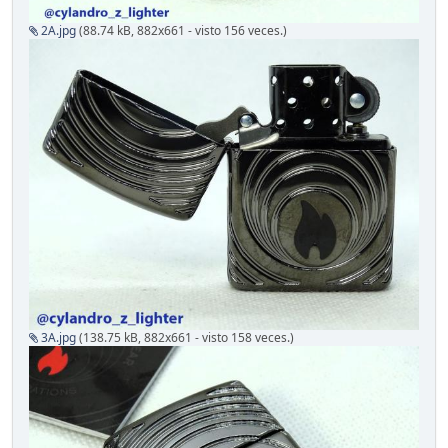
2A.jpg
(88.74 kB, 882x661 - visto 156 veces.)
3A.jpg
(138.75 kB, 882x661 - visto 158 veces.)