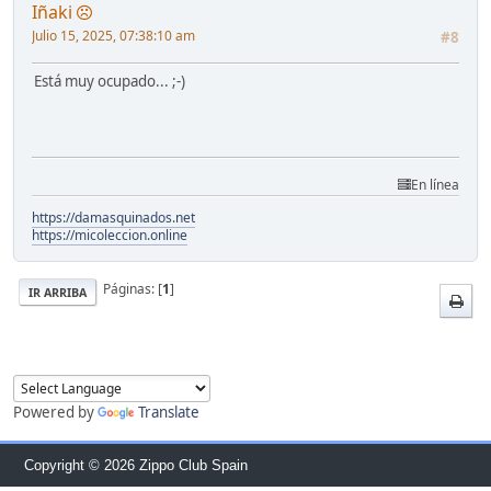
Iñaki
Julio 15, 2025, 07:38:10 am
#8
Está muy ocupado... ;-)
En línea
https://damasquinados.net
https://micoleccion.online
Páginas: [
1
]
IR ARRIBA
Powered by
Translate
Copyright © 2026 Zippo Club Spain