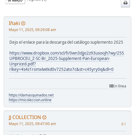
IR ABAJO
Iñaki
Mayo 11, 2025, 09:29:08 am
Dejo el enlace para la descarga del catálogo suplemento 2025
https://www.dropbox.com/scl/fi/0wn3djjo2z93usoojh7wy/25S
UPBROCEU_Z-SC-Br_2025-Supplement-Pan-European-
Unpriced.pdf?
rlkey=4s4z1romxlwtkd0v7252ato7c&st=c45yry0q&dl=0
En línea
https://damasquinados.net
https://micoleccion.online
JJ COLLECTION
Mayo 11, 2025, 09:47:00 am
#1