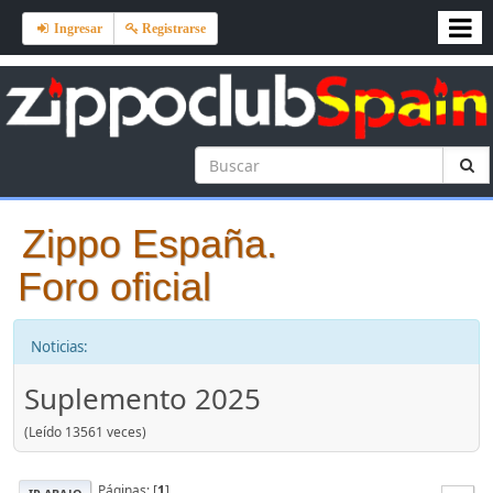
Ingresar
Registrarse
Zippo España.
Foro oficial
Noticias:
Suplemento 2025
(Leído 13561 veces)
Páginas: [
1
]