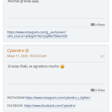
Muchas gracias.🤗🤗
En línea
https://www.instagram.com/jj__exclusives?
utm_source=qr&igsh=NzUyajRkeTMwcm00
Cylandro
Mayo 11, 2025, 18:23:22 pm
#2
Gracias Iñaki, se agradece mucho
En línea
INSTAGRAM
https://www.instagram.com/cylandro_z_lighter/
FACEBOOK
https://www.facebook.com/Cylandro/