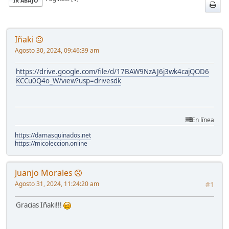
IR ABAJO
Iñaki
Agosto 30, 2024, 09:46:39 am
https://drive.google.com/file/d/17BAW9NzAJ6j3wk4cajQOD6
KCCu0Q4o_W/view?usp=drivesdk
En línea
https://damasquinados.net
https://micoleccion.online
Juanjo Morales
Agosto 31, 2024, 11:24:20 am
#1
Gracias Iñaki!!!