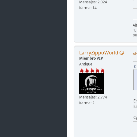
Mensajes: 2.024
Karma: 14
Al
"E
pe
LarryZippoWorld
Ab
Miembro VIP
Antique
C
Mensajes: 2.774
E
Karma: 2
l
C