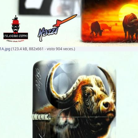
1A.jpg
(123.4 kB, 882x661 - visto 904 veces.)