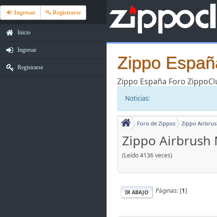
Ingresar
Registrarse
Inicio
Ingresar
Zippo España
Registrarse
Zippo España Foro ZippoC
Noticias:
Foro de Zippos
Zippo Airbru
Zippo Airbrush
(Leído 4136 veces)
Páginas: [
1
]
IR ABAJO