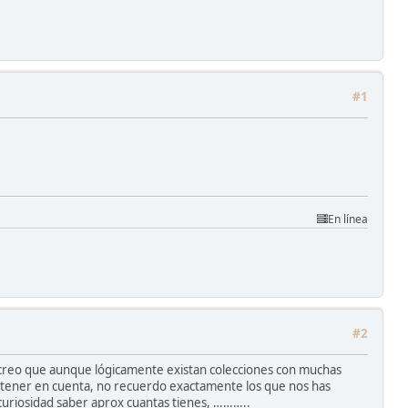
#1
En línea
#2
o creo que aunque lógicamente existan colecciones con muchas
a tener en cuenta, no recuerdo exactamente los que nos has
 curiosidad saber aprox cuantas tienes, ………..