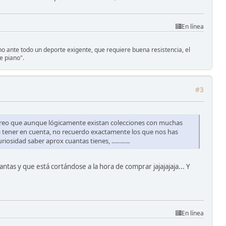
En línea
sino ante todo un deporte exigente, que requiere buena resistencia, el
e piano".
#3
o creo que aunque lógicamente existan colecciones con muchas
a tener en cuenta, no recuerdo exactamente los que nos has
curiosidad saber aprox cuantas tienes, ………..
ntas y que está cortándose a la hora de comprar jajajajaja... Y
En línea