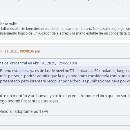
fonso Valle
l billar es el arte bien desarrollado de pensar en el futuro. No es solo un juego, 
nsamiento lógico de un jugador de ajedrez y la mano estable de un concertista d
ril 11, 2025, 09:08:36 am
ita de: drocentral en Abril 10, 2025, 12:46:23 pm
Bueno esta pieza ya es de las de nivel no??? Limitada a 50 unidades, lueg
más piezas, si podrás admitir que la tuya podamos considerarla como una 
presentado pero intentaré recopilar por el foro las publicaciones para por 
ntre un montón y un huevo, ya te lo digo yo... Aunque el dirá que no son ta
uego boom!! Presenta estas cosas...
ylandro, adoptame porfa 🤣