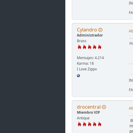
I
F
Cylandro
Ab
Administrador
Brass
Ha
Mensajes: 4.214
Karma: 18
I Love Zippo
I
F
drocentral
Ab
Miembro VIP
Antique
B
m
p