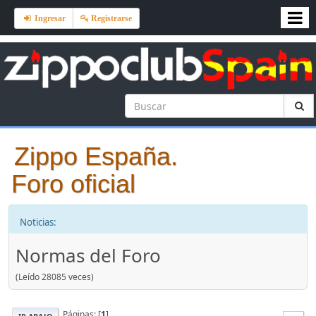
Ingresar
Registrarse
Zippo España.
Foro oficial
Noticias:
Normas del Foro
(Leído 28085 veces)
Páginas: [
1
]