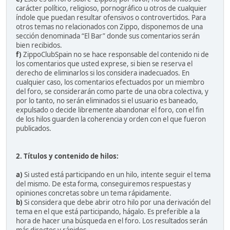
carácter político, religioso, pornográfico u otros de cualquier
índole que puedan resultar ofensivos o controvertidos. Para
otros temas no relacionados con Zippo, disponemos de una
sección denominada “El Bar” donde sus comentarios serán
bien recibidos.
f)
ZippoClubSpain no se hace responsable del contenido ni de
los comentarios que usted exprese, si bien se reserva el
derecho de eliminarlos si los considera inadecuados. En
cualquier caso, los comentarios efectuados por un miembro
del foro, se considerarán como parte de una obra colectiva, y
por lo tanto, no serán eliminados si el usuario es baneado,
expulsado o decide libremente abandonar el foro, con el fin
de los hilos guarden la coherencia y orden con el que fueron
publicados.
2. Títulos y contenido de hilos:
a)
Si usted está participando en un hilo, intente seguir el tema
del mismo. De esta forma, conseguiremos respuestas y
opiniones concretas sobre un tema rápidamente.
b)
Si considera que debe abrir otro hilo por una derivación del
tema en el que está participando, hágalo. Es preferible a la
hora de hacer una búsqueda en el foro. Los resultados serán
más directos y rápidos.