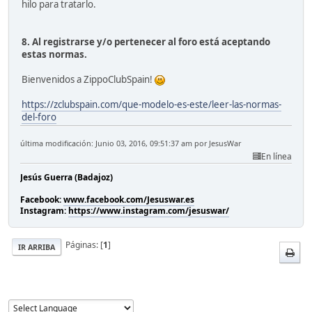
hilo para tratarlo.
8. Al registrarse y/o pertenecer al foro está aceptando
estas normas.
Bienvenidos a ZippoClubSpain!
https://zclubspain.com/que-modelo-es-este/leer-las-normas-
del-foro
última modificación: Junio 03, 2016, 09:51:37 am por JesusWar
En línea
Jesús Guerra (Badajoz)
Facebook:
www.facebook.com/Jesuswar.es
Instagram:
https://www.instagram.com/jesuswar/
Páginas: [
1
]
IR ARRIBA