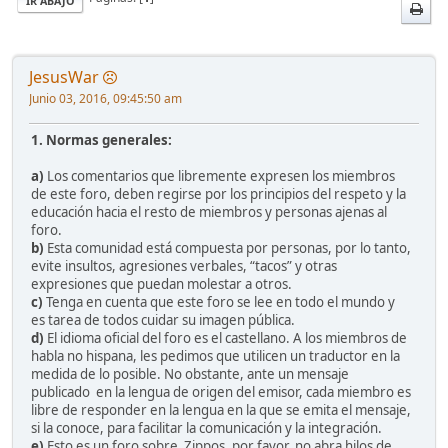
IR ABAJO
JesusWar
Junio 03, 2016, 09:45:50 am
1. Normas generales:
a)
Los comentarios que libremente expresen los miembros
de este foro, deben regirse por los principios del respeto y la
educación hacia el resto de miembros y personas ajenas al
foro.
b)
Esta comunidad está compuesta por personas, por lo tanto,
evite insultos, agresiones verbales, “tacos” y otras
expresiones que puedan molestar a otros.
c)
Tenga en cuenta que este foro se lee en todo el mundo y
es tarea de todos cuidar su imagen pública.
d)
El idioma oficial del foro es el castellano. A los miembros de
habla no hispana, les pedimos que utilicen un traductor en la
medida de lo posible. No obstante, ante un mensaje
publicado en la lengua de origen del emisor, cada miembro es
libre de responder en la lengua en la que se emita el mensaje,
si la conoce, para facilitar la comunicación y la integración.
e)
Esto es un foro sobre Zippos, por favor, no abra hilos de