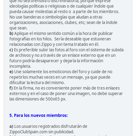
que no sea ofensiva o discriminatoria, porque exprese
ideologías políticas o religiosas o de cualquier índole que
pueda causar molestias al resto o a parte de los miembros.
No use banderas o simbologías que aludan a otras
organizaciones, asociaciones, clubes, etc; sean de la índole
que sean.
b)
Aplique el mismo sentido común a la hora de publicar
fotografías en los hilos. Sería deseable que estuvieran
relacionadas con Zippo y con tema tratado en él.
c)
Es preferible subir las fotos al foro con el sistema de subida
de archivos y no a través de un enlace externo que en un
futuro podría desaparecer y dejaría la información
incompleta.
e)
Use solamente los emoticonos del foro y cuide de no
repetirlos muchas veces en un mensaje, ya que puede
dificultar la lectura del mismo.
f)
En la firma, no es conveniente poner más de tres enlaces
externos y en el caso de poner una imagen, no debe superar
las dimensiones de 500x65 px.
5. Para los nuevos miembros:
a)
Los usuarios registrados disfrutarán de
ZippoClubSpain.com sin publicidad.