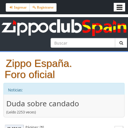
Ingresar
Registrarse
Zippo España.
Foro oficial
Noticias:
Duda sobre candado
(Leído 2253 veces)
Páginas: [
1
]