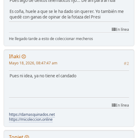
Pues algo de delitos telemáticos fijo... De ahí para arriba
Es coña, huele a que se le ha dado sin querer. Yo también me
quedé con ganas de opinar de la fotaza del Presi
En línea
He llegado tarde a esto de coleccionar mecheros
Iñaki
Mayo 18, 2026, 08:47:47 am
#2
Pues ni idea, ya no tiene el candado
En línea
https://damasquinados.net
https://micoleccion.online
Toniet