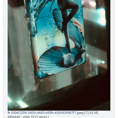
5004CDD6-54D0-4AE0-AEB6-430A83F687F7.jpeg
(72.62 kB,
480x640 - visto 1012 veces.)