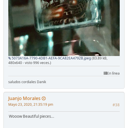
5073A16A-7790-4DB1-AEFA-9CA82EA4792B.jpeg
(83.89 kB,
480x640 - visto 996 veces.)
En línea
saludos cordiales Danik
Juanjo Morales
Mayo 23, 2020, 21:35:19 pm
#38
Wooow Beautiful pieces...