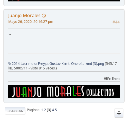
Juanjo Morales
Mayo 26, 2020, 20:16:27 pm
#44
..
2014 Lacrime di Freyja. Gustav Klimt. One of a kind (3).png
(545.17
kB, 500x711 - visto 815 veces.)
En línea
Páginas:
1
2
[
3
]
4
5
IR ARRIBA