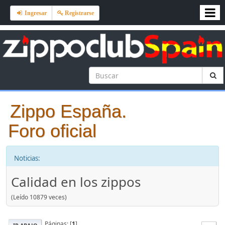
Ingresar
Registrarse
Zippo España.
Foro oficial
Noticias:
Calidad en los zippos
(Leído 10879 veces)
Páginas: [
1
]