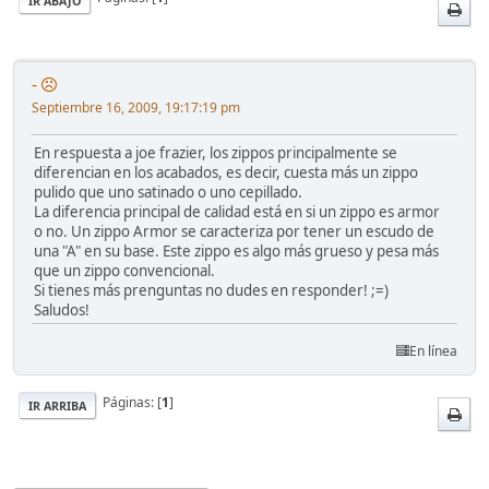
IR ABAJO
-
Septiembre 16, 2009, 19:17:19 pm
En respuesta a joe frazier, los zippos principalmente se
diferencian en los acabados, es decir, cuesta más un zippo
pulido que uno satinado o uno cepillado.
La diferencia principal de calidad está en si un zippo es armor
o no. Un zippo Armor se caracteriza por tener un escudo de
una "A" en su base. Este zippo es algo más grueso y pesa más
que un zippo convencional.
Si tienes más prenguntas no dudes en responder! ;=)
Saludos!
En línea
Páginas: [
1
]
IR ARRIBA