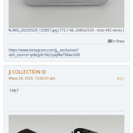
IMG_20250529_125857.jpg
(775.7 kB, 2080x2520 - visto 492 veces.)
En línea
https://www.instagram.com/jj__exclusives?
utm_source=qr&igsh=NzUyajRkeTMwcm00
JJ COLLECTION
Mayo 29, 2025, 13:00:31 pm
#41
1967