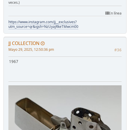
veces.)
En línea
https://www.instagram.com/jj__exclusives?
utm_source=qr&igsh=NzUyajRkeTMwcm00
JJ COLLECTION
Mayo 29, 2025, 12:50:36 pm
#36
1967