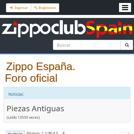
Ingresar
Registrarse
Zippo España.
Foro oficial
Noticias:
Piezas Antiguas
(Leído 13550 veces)
Páginas:
1
2
[
3
]
4
5
...
8