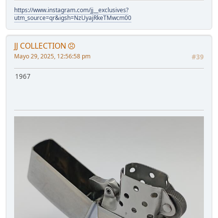
https://www.instagram.com/jj__exclusives?
utm_source=qr&igsh=NzUyajRkeTMwcm00
JJ COLLECTION
Mayo 29, 2025, 12:56:58 pm
#39
1967