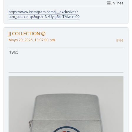
En línea
https://www.instagram.com/jj__exclusives?
utm_source=qr&igsh=NzUyajRkeTMwcm00
JJ COLLECTION
Mayo 29, 2025, 13:07:00 pm
#44
1965