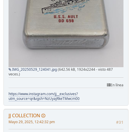
IMG_20250529_124041.jpg
(642.56 kB, 1924x2244 - visto 487
veces.)
En línea
https://www.instagram.com/jj__exclusives?
utm_source=qr&igsh=NzUyajRkeTMwcm00
JJ COLLECTION
Mayo 29, 2025, 12:42:32 pm
#31