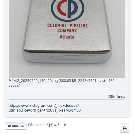
IMG_20250529_130420.jpg
(888.05 kB, 2243x2591 - visto 485
veces.)
En línea
https://www.instagram.com/jj__exclusives?
utm_source=qr&igsh=NzUyajRkeTMwcm00
Páginas:
1
2
[
3
]
4
5
...
8
IR ARRIBA