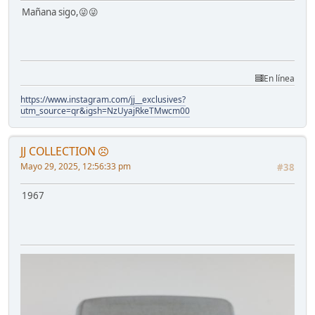
Mañana sigo,😜😜
En línea
https://www.instagram.com/jj__exclusives?
utm_source=qr&igsh=NzUyajRkeTMwcm00
JJ COLLECTION
Mayo 29, 2025, 12:56:33 pm
#38
1967