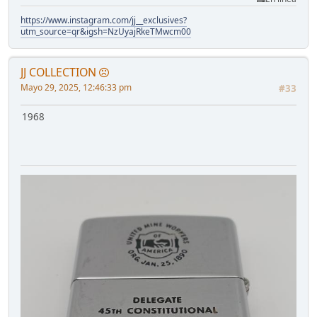
https://www.instagram.com/jj__exclusives?
utm_source=qr&igsh=NzUyajRkeTMwcm00
JJ COLLECTION
Mayo 29, 2025, 12:46:33 pm
#33
1968