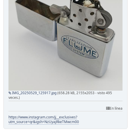
IMG_20250529_125917.jpg
(658.28 kB, 2155x2053 - visto 495
veces.)
En línea
https://www.instagram.com/jj__exclusives?
utm_source=qr&igsh=NzUyajRkeTMwcm00