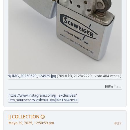
IMG_20250529_124929.jpg
(709.8 kB, 2128x2229 - visto 484 veces.)
En línea
https://www.instagram.com/jj__exclusives?
utm_source=qr&igsh=NzUyajRkeTMwcm00
JJ COLLECTION
Mayo 29, 2025, 12:50:59 pm
#37