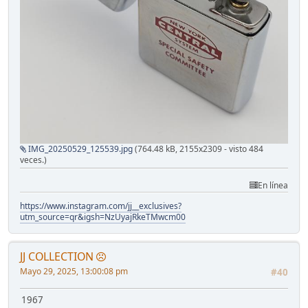
IMG_20250529_125539.jpg
(764.48 kB, 2155x2309 - visto 484
veces.)
En línea
https://www.instagram.com/jj__exclusives?
utm_source=qr&igsh=NzUyajRkeTMwcm00
JJ COLLECTION
Mayo 29, 2025, 13:00:08 pm
#40
1967