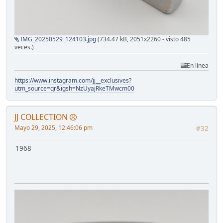
IMG_20250529_124103.jpg
(734.47 kB, 2051x2260 - visto 485
veces.)
En línea
https://www.instagram.com/jj__exclusives?
utm_source=qr&igsh=NzUyajRkeTMwcm00
JJ COLLECTION
Mayo 29, 2025, 12:46:06 pm
#32
1968