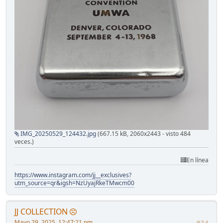
IMG_20250529_124432.jpg
(667.15 kB, 2060x2443 - visto 484
veces.)
En línea
https://www.instagram.com/jj__exclusives?
utm_source=qr&igsh=NzUyajRkeTMwcm00
JJ COLLECTION
Mayo 29, 2025, 12:47:21 pm