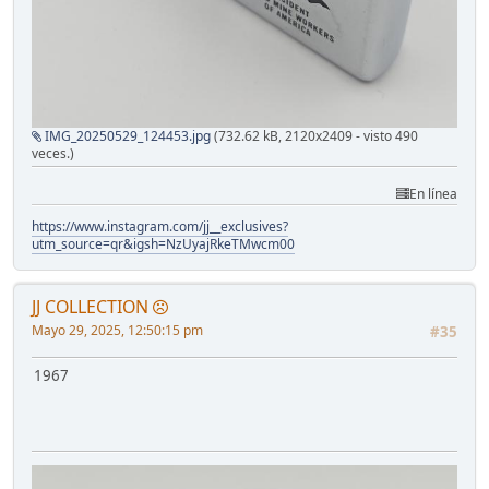
IMG_20250529_124453.jpg
(732.62 kB, 2120x2409 - visto 490
veces.)
En línea
https://www.instagram.com/jj__exclusives?
utm_source=qr&igsh=NzUyajRkeTMwcm00
JJ COLLECTION
Mayo 29, 2025, 12:50:15 pm
#35
1967