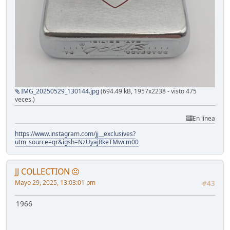
IMG_20250529_130144.jpg
(694.49 kB, 1957x2238 - visto 475
veces.)
En línea
https://www.instagram.com/jj__exclusives?
utm_source=qr&igsh=NzUyajRkeTMwcm00
JJ COLLECTION
Mayo 29, 2025, 13:03:01 pm
#43
1966