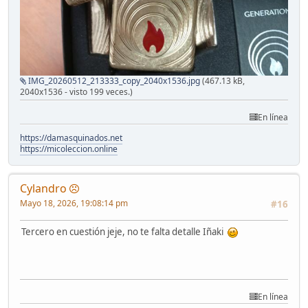
IMG_20260512_213333_copy_2040x1536.jpg
(467.13 kB,
2040x1536 - visto 199 veces.)
En línea
https://damasquinados.net
https://micoleccion.online
Cylandro
Mayo 18, 2026, 19:08:14 pm
#16
Tercero en cuestión jeje, no te falta detalle Iñaki
En línea