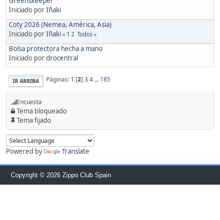
Greenskeeper
Iniciado por
Iñaki
Coty 2026 (Nemea, América, Asia)
Iniciado por
Iñaki
«
1
2
Todos
»
Bolsa protectora hecha a mano
Iniciado por
drocentral
Páginas:
1
[
2
]
3
4
...
185
IR ARRIBA
Encuesta
Tema bloqueado
Tema fijado
Powered by
Translate
Copyright © 2026 Zippo Club Spain