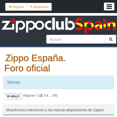
Ingresar
Registrarse
Zippo España.
Foro oficial
Noticias:
Páginas:
1
[
2
]
3
4
...
185
IR ABAJO
Muestra tus colecciones y tus nuevas adquisiciones de Zippos.