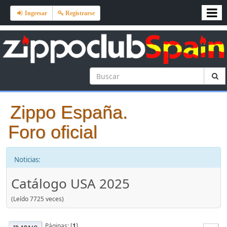
Ingresar
Registrarse
Zippo España.
Foro oficial
Noticias:
Catálogo USA 2025
(Leído 7725 veces)
Páginas: [
1
]