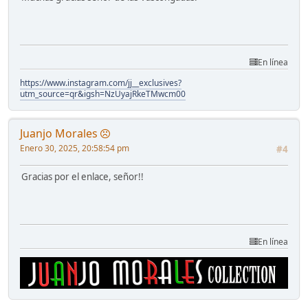
En línea
https://www.instagram.com/jj__exclusives?
utm_source=qr&igsh=NzUyajRkeTMwcm00
Juanjo Morales
Enero 30, 2025, 20:58:54 pm
#4
Gracias por el enlace, señor!!
En línea