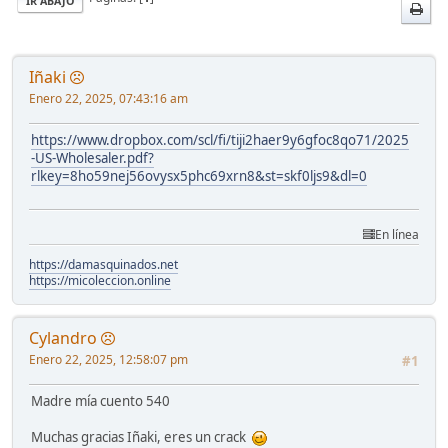
IR ABAJO
Iñaki
Enero 22, 2025, 07:43:16 am
https://www.dropbox.com/scl/fi/tiji2haer9y6gfoc8qo71/2025
-US-Wholesaler.pdf?
rlkey=8ho59nej56ovysx5phc69xrn8&st=skf0ljs9&dl=0
En línea
https://damasquinados.net
https://micoleccion.online
Cylandro
Enero 22, 2025, 12:58:07 pm
#1
Madre mía cuento 540
Muchas gracias Iñaki, eres un crack