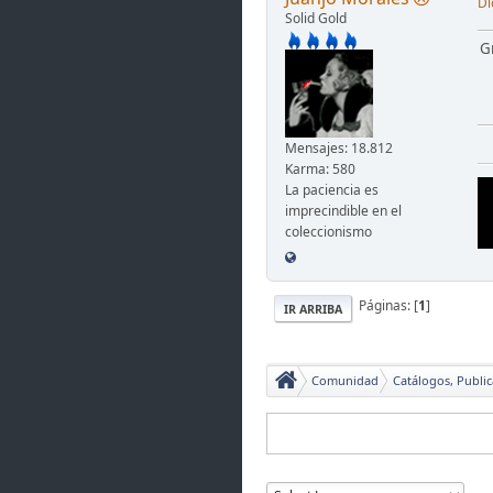
Di
Solid Gold
Gr
Mensajes: 18.812
Karma: 580
La paciencia es
imprecindible en el
coleccionismo
Páginas: [
1
]
IR ARRIBA
Comunidad
Catálogos, Publi