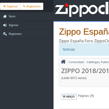
Ingresar
Registrarse
Inicio
Ingresar
Zippo España
Registrarse
Zippo España Foro ZippoC
Noticias:
Comunidad
Catálogos, Publi
ZIPPO 2018/20
(Leído 9072 veces)
Páginas: [
1
]
IR ABAJO