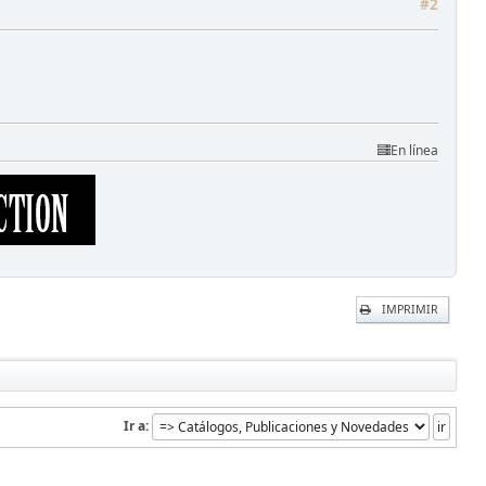
#2
En línea
IMPRIMIR
Ir a: