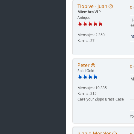
Tiopive - Juan
Di
Miembro VIP
Antique
H
es
Mensajes: 2.350
h
Karma: 27
Peter
Di
Solid Gold
M
Mensajes: 10.335
Karma: 215
Care your Zippo Brass Case
Yo
Juanjo Morales