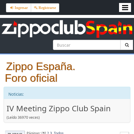
Ingresar
Registrarse
Zippo España.
Foro oficial
Noticias:
IV Meeting Zippo Club Spain
(Leído 36970 veces)
Páginas: [
1
]
2
3
Todos