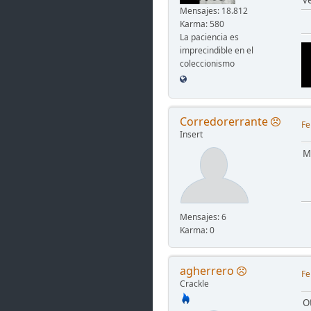
v
Mensajes: 18.812
Karma: 580
La paciencia es
imprecindible en el
coleccionismo
Corredorerrante
Fe
Insert
M
Mensajes: 6
Karma: 0
agherrero
Fe
Crackle
O