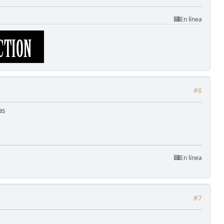
En línea
#6
as
En línea
#7