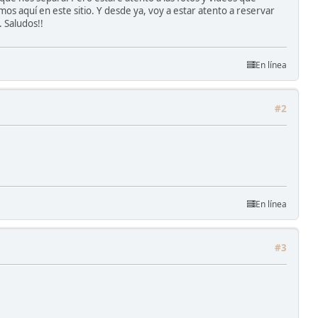
os aquí en este sitio. Y desde ya, voy a estar atento a reservar
. Saludos!!
En línea
#2
En línea
#3