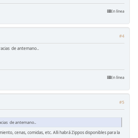
En línea
#4
Gracias de antemano..
En línea
#5
racias de antemano..
iento, cenas, comidas, etc. Alli habrá Zippos disponibles para la