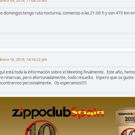
brero 09, 2019, 11:08:53 am
os domingos tengo ruta nocturna, comienzo a las 21:00 h y son 475 km entr
brero 16, 2019, 14:16:22 pm
quí está toda la información sobre el Meeting finalmente. Este año, hemos
re-reservas, pero afortunadamente, todo resuelto. Espero que os guste 
ncontrarnos personalmente. Os esperamos!!!!!