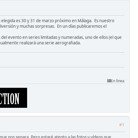
a elegida es 30 y 31 de marzo próximo en Málaga. Es nuestro
iversión y muchas sorpresas. En un días publicaremos el
 evento en series limitadas y numeradas, uno de ellos (el que
gualmente realizará una serie aerografiada.
En línea
#1
 que nos separa. Pero estaré atento a las fotos y vídeos que