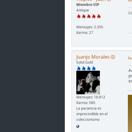
Fe
Miembro VIP
Antique
L
Mensajes: 2.350
Karma: 27
Juanjo Morales
Fe
Solid Gold
A
p
e
Mensajes: 18.812
Karma: 580
La paciencia es
imprecindible en el
coleccionismo