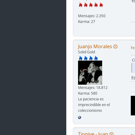
Y
Mensajes: 2.350
Karma: 27
Juanjo Morales
Fe
Solid Gold
C
E
Mensajes: 18.812
Karma: 580
La paciencia es
imprecindible en el
coleccionismo
Tiopive - Juan