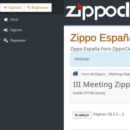
Ingresar
Registrarse
Inicio
Ingresar
Zippo España
Registrarse
Zippo España Foro ZippoC
Noticias:
Foro de Zippos
Meetings Zipp
III Meeting Zip
(Leído 57106 veces)
Páginas: [
1
]
2
3
...
5
IR ABAJO