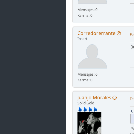
Mensajes: 0
Karma: 0
Corredorerrante
Fe
Insert
B
Mensajes: 6
Karma: 0
Juanjo Morales
Fe
Solid Gold
C
P