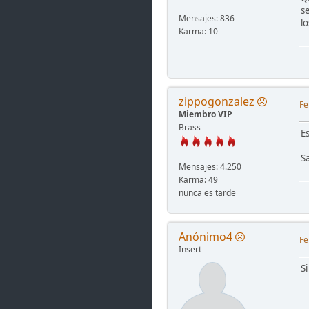
s
Mensajes: 836
lo
Karma: 10
zippogonzalez
Fe
Miembro VIP
Brass
E
S
Mensajes: 4.250
Karma: 49
nunca es tarde
Anónimo4
Fe
Insert
Si