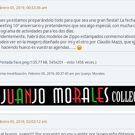
brero 05, 2019, 00:33:36 am
ues ya estamos preparándolo todo para que sea una gran fiesta!! La fech
eeting 10º aniversario y pretendemos que sea algo especial, con mucha d
rograma de actividades para los dos días.
videntemente, habrá dos modelos de Zippo estampados conmemorativos del
odeis ver en la imagen) diseñado por mí y el otro por Claudio Mazzi, que i
d haciendo hueco es vuestras agendas......
Portada Face.png
(135.77 kB, 545x201 - visto 1456 veces.)
tima modificación: Febrero 05, 2019, 00:37:43 am por Juanjo Morales
brero 05, 2019, 02:02:12 am
ué bueno, Juanjo!!! Por supuesto no voy a asistir por la pequeña distancia