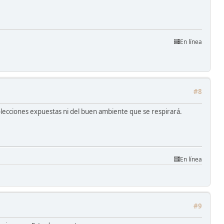
En línea
#8
colecciones expuestas ni del buen ambiente que se respirará.
En línea
#9