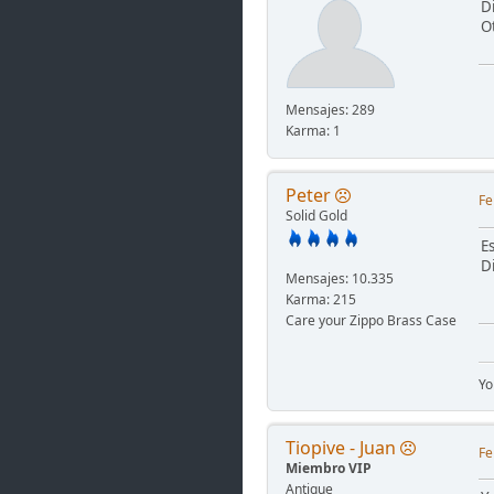
Di
O
Mensajes: 289
Karma: 1
Peter
Fe
Solid Gold
E
D
Mensajes: 10.335
Karma: 215
Care your Zippo Brass Case
Yo
Tiopive - Juan
Fe
Miembro VIP
Antique