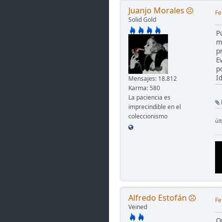
Juanjo Morales
Fe
Solid Gold
P
m
p
E
p
I
Mensajes: 18.812
Karma: 580
La paciencia es
imprecindible en el
coleccionismo
úl
Alfredo Estofán
Fe
Veined
Q