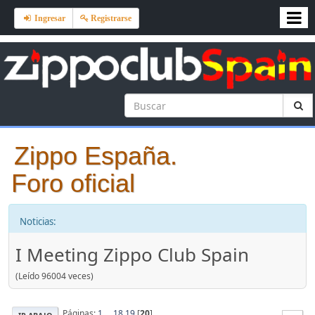
Ingresar
Registrarse
Zippo España.
Foro oficial
Noticias:
I Meeting Zippo Club Spain
(Leído 96004 veces)
Páginas:
1
...
18
19
[
20
]