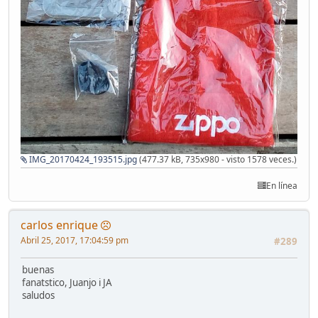
IMG_20170424_193515.jpg
(477.37 kB, 735x980 - visto 1578 veces.)
En línea
carlos enrique
Abril 25, 2017, 17:04:59 pm
#289
buenas
fanatstico, Juanjo i JA
saludos