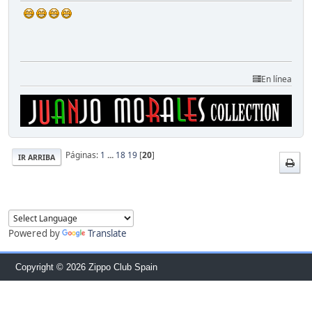
En línea
Páginas:
1
...
18
19
[
20
]
IR ARRIBA
Powered by
Translate
Copyright © 2026 Zippo Club Spain