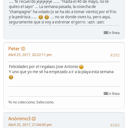
.... Te recuerdo jejejejeje ...... "Hasta el 40 de mayo, no te
quites el sayo" ... La semana pasada, la cosecha de
"champagne" ha volado (o se ha ido a tomar viento) por el frio
y la pedrisca .....
... no se donde vives tu, pero aqui,
seguramente que si voy a estrenar el gorro :azn: :azn:
En línea
Peter
Abril 25, 2017, 20:22:11 pm
#292
Felicidades por el regalazo Jose Antonio
Y uno que yo me sé ha empezado a ir a la playa esta semana
En línea
Yo no colecciono; Selecciono.
Anónimo3
Abril 25, 2017, 21:04:00 pm
#293