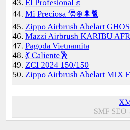
El Profesional ✊️
Mi Preciosa 🎅❄️🌲🐈
Zippo Airbrush Abelart GH
Mazzi Airbrush KARIBU AFRI
Pagoda Vietnamita
💃 Caliente🕺
ZCI 2024 150/150
Zippo Airbrush Abelart MIX
XM
SMF SEO-