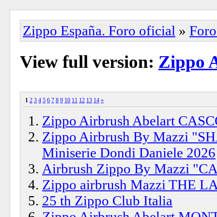
Zippo España. Foro oficial
»
Foro
View full version:
Zippo 
1
2
3
4
5
6
7
8
9
10
11
12
13
14
»
Zippo Airbrush Abelart CAS
Zippo Airbrush By Mazzi 
Miniserie Dondi Daniele 2026
Airbrush Zippo By Mazzi 
Zippo airbrush Mazzi TH
25 th Zippo Club Italia
Zippo Airbrush Abelart MON