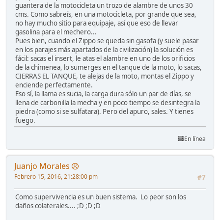
guantera de la motocicleta un trozo de alambre de unos 30
cms. Como sabreís, en una motocicleta, por grande que sea,
no hay mucho sitio para equipaje, así que eso de llevar
gasolina para el mechero...
Pues bien, cuando el Zippo se queda sin gasofa (y suele pasar
en los parajes más apartados de la civilización) la solución es
fácil: sacas el insert, le atas el alambre en uno de los orificios
de la chimenea, lo sumerges en el tanque de la moto, lo sacas,
CIERRAS EL TANQUE, te alejas de la moto, montas el Zippo y
enciende perfectamente.
Eso sí, la llama es sucia, la carga dura sólo un par de días, se
llena de carbonilla la mecha y en poco tiempo se desintegra la
piedra (como si se sulfatara). Pero del apuro, sales. Y tienes
fuego.
En línea
Juanjo Morales
Febrero 15, 2016, 21:28:00 pm
#7
Como supervivencia es un buen sistema. Lo peor son los
daños colaterales.... ;D ;D ;D