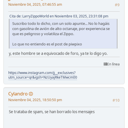
Noviembre 04, 2025, 07:46:55 am
#9
Cita de: LarryZippoWorld en Noviembre 03, 2025, 23:31:08 pm
Suscribo todo lo dicho, con un solo apunte... No lo hagáis
con gasolina de avión de alto octanaje, por experiencia se
que es peligroso y volatiliza el Zippo.
Lo que no entiendo es el post de piwpixo
y, este hombre se a equivocado de foro, ya te lo digo yo.
En línea
https://www.instagram.com/jj__exclusives?
utm_source=qr&igsh=NzUyajRkeTMwcm00
Cylandro
Noviembre 04, 2025, 18:50:50 pm
#10
Se trataba de spam, se han borrado los mensajes