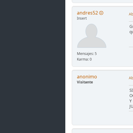
andres52
Ab
Insert
G
q
Mensajes: 5
Karma: 0
anonimo
Ab
Visitante
S
O
Y
J