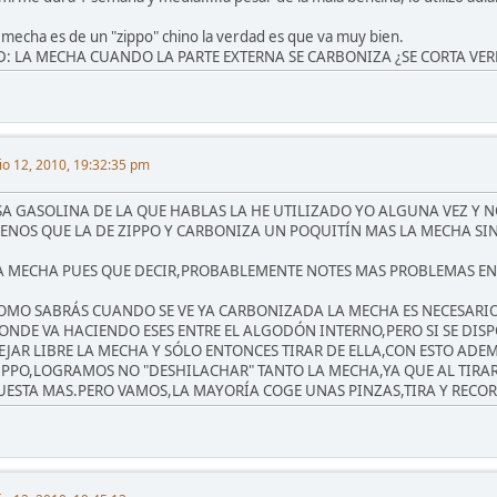
a mecha es de un "zippo" chino la verdad es que va muy bien.
D: LA MECHA CUANDO LA PARTE EXTERNA SE CARBONIZA ¿SE CORTA VER
lio 12, 2010, 19:32:35 pm
SA GASOLINA DE LA QUE HABLAS LA HE UTILIZADO YO ALGUNA VEZ Y 
ENOS QUE LA DE ZIPPO Y CARBONIZA UN POQUITÍN MAS LA MECHA SIN
A MECHA PUES QUE DECIR,PROBABLEMENTE NOTES MAS PROBLEMAS EN 
OMO SABRÁS CUANDO SE VE YA CARBONIZADA LA MECHA ES NECESARIO 
ONDE VA HACIENDO ESES ENTRE EL ALGODÓN INTERNO,PERO SI SE DISP
EJAR LIBRE LA MECHA Y SÓLO ENTONCES TIRAR DE ELLA,CON ESTO ADE
IPPO,LOGRAMOS NO "DESHILACHAR" TANTO LA MECHA,YA QUE AL TIR
UESTA MAS.PERO VAMOS,LA MAYORÍA COGE UNAS PINZAS,TIRA Y RECO