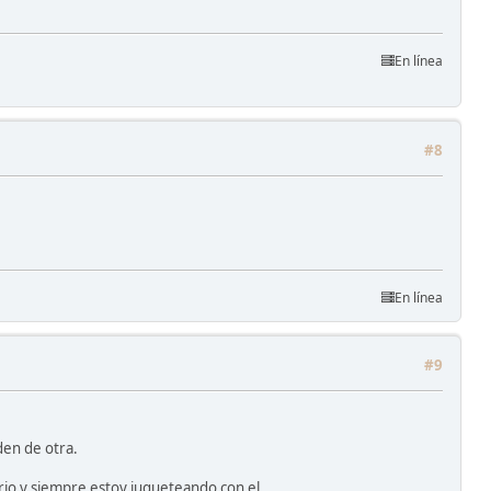
En línea
#8
En línea
#9
den de otra.
ario y siempre estoy jugueteando con el.