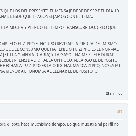
 QUE LOS DEL PRESENTE, EL MENSAJE DEBE DE SER DEL DIA 10
EMANAS DESDE QUE TE ACONSEJAMOS CON EL TEMA.
DE LA MECHA Y VIENDO EL TIEMPO TRANSCURRIDO, CREO QUE
OMPLETO EL ZIPPO E INCLUSO REVISAR LA PIEDRA DEL MISMO
EO QUE EL CONSUMO QUE HA TENIDO TU ZIPPO ES EL NORMAL
JETILLA Y MEDIA DIARIA) Y LA GASOLINA ME SUELE DURAR
IERDE INTENSIDAD O FALLA UN POCO, RECARGO EL DEPOSITO
 HECHAS A TU ZIPPO ES LA ORIGINAL MARCA ZIPPO, NO? (A MI
A MENOR AUTONOMIA AL LLENAR EL DEPOSITO....).
En línea
#7
mpré el bote hace muchísimo tiempo. Lo que muestra mi perfil no