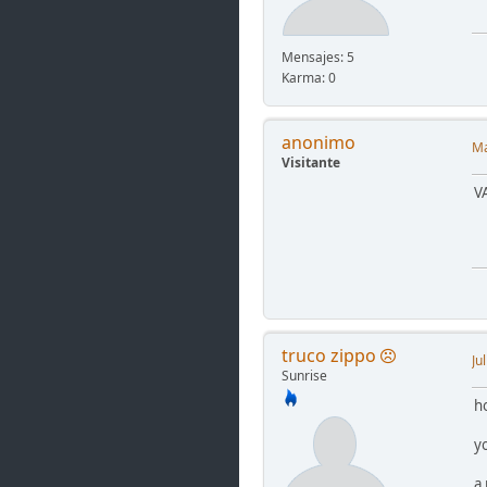
Mensajes: 5
Karma: 0
anonimo
Ma
Visitante
V
truco zippo
Ju
Sunrise
ho
y
a