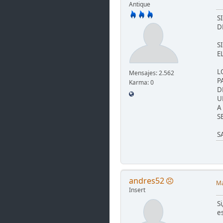
Antique
S
D
S
E
L
Mensajes: 2.562
P
Karma: 0
D
U
A
S
S
andres52
Ma
Insert
S
es