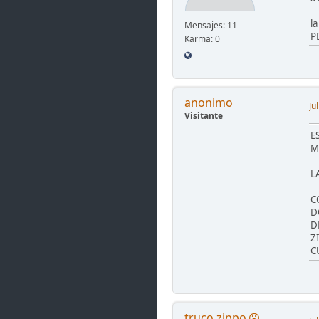
l
Mensajes: 11
P
Karma: 0
anonimo
Ju
Visitante
E
M
L
C
D
D
Z
C
truco zippo