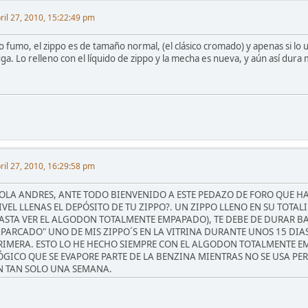
ril 27, 2010, 15:22:49 pm
o fumo, el zippo es de tamaño normal, (el clásico cromado) y apenas si lo
uga. Lo relleno con el líquido de zippo y la mecha es nueva, y aún así du
ril 27, 2010, 16:29:58 pm
OLA ANDRES, ANTE TODO BIENVENIDO A ESTE PEDAZO DE FORO QUE H
IVEL LLENAS EL DEPÓSITO DE TU ZIPPO?. UN ZIPPO LLENO EN SU TOTA
ASTA VER EL ALGODON TOTALMENTE EMPAPADO), TE DEBE DE DURAR BA
APARCADO" UNO DE MIS ZIPPO´S EN LA VITRINA DURANTE UNOS 15 DIA
RIMERA. ESTO LO HE HECHO SIEMPRE CON EL ALGODON TOTALMENTE E
ÓGICO QUE SE EVAPORE PARTE DE LA BENZINA MIENTRAS NO SE USA PER
N TAN SOLO UNA SEMANA.