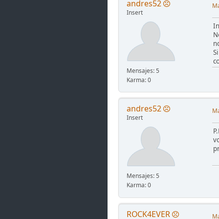
andres52
Ma
Insert
I
N
n
S
c
Mensajes: 5
Karma: 0
andres52
Ma
Insert
P
v
p
Mensajes: 5
Karma: 0
ROCK4EVER
Ma