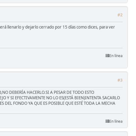
#2
erá llenarlo y dejarlo cerrado por 15 días como dices, para ver
En línea
#3
DO,NO DEBERÍA HACERLO.SI A PESAR DE TODO ESTO
 Y SI EFECTIVAMENTE NO LO ES(ESTÁ BIEN)INTENTA SACARLO
S DEL FONDO YA QUE ES POSIBLE QUE ESTÉ TODA LA MECHA
En línea