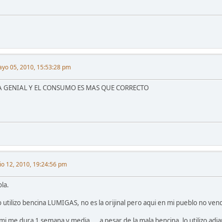
yo 05, 2010, 15:53:28 pm
A GENIAL Y EL CONSUMO ES MAS QUE CORRECTO
lio 12, 2010, 19:24:56 pm
la.
o utilizo bencina LUMIGAS, no es la orijinal pero aqui en mi pueblo no ven
 mi me dura 1 semana y media.....a pesar de la mala bencina, lo utilizo adi