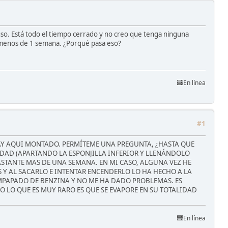
 uso. Está todo el tiempo cerrado y no creo que tenga ninguna
ra menos de 1 semana. ¿Porqué pasa eso?
En línea
#1
AY AQUI MONTADO. PERMÍTEME UNA PREGUNTA, ¿HASTA QUE
LIDAD (APARTANDO LA ESPONJILLA INFERIOR Y LLENÁNDOLO
STANTE MAS DE UNA SEMANA. EN MI CASO, ALGUNA VEZ HE
S Y AL SACARLO E INTENTAR ENCENDERLO LO HA HECHO A LA
MPAPADO DE BENZINA Y NO ME HA DADO PROBLEMAS. ES
O LO QUE ES MUY RARO ES QUE SE EVAPORE EN SU TOTALIDAD
En línea