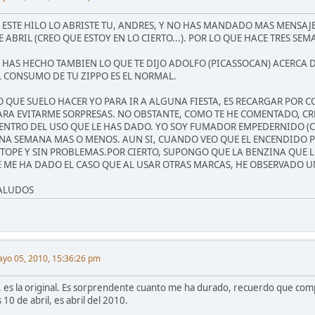
I ESTE HILO LO ABRISTE TU, ANDRES, Y NO HAS MANDADO MAS MENSAJES
E ABRIL (CREO QUE ESTOY EN LO CIERTO...). POR LO QUE HACE TRES S
I HAS HECHO TAMBIEN LO QUE TE DIJO ADOLFO (PICASSOCAN) ACERCA 
L CONSUMO DE TU ZIPPO ES EL NORMAL.
O QUE SUELO HACER YO PARA IR A ALGUNA FIESTA, ES RECARGAR POR C
ARA EVITARME SORPRESAS. NO OBSTANTE, COMO TE HE COMENTADO, CR
ENTRO DEL USO QUE LE HAS DADO. YO SOY FUMADOR EMPEDERNIDO (CA
NA SEMANA MAS O MENOS. AUN SI, CUANDO VEO QUE EL ENCENDIDO P
 TOPE Y SIN PROBLEMAS.POR CIERTO, SUPONGO QUE LA BENZINA QUE LE
E ME HA DADO EL CASO QUE AL USAR OTRAS MARCAS, HE OBSERVADO UN
ALUDOS
yo 05, 2010, 15:36:26 pm
i, es la original. Es sorprendente cuanto me ha durado, recuerdo que co
 10 de abril, es abril del 2010.