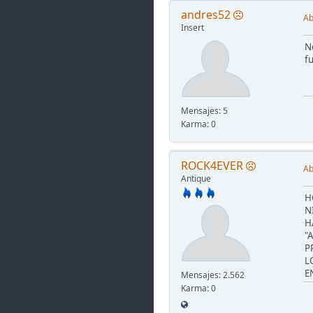
andres52
Ab
Insert
N
f
Mensajes: 5
Karma: 0
ROCK4EVER
Ab
Antique
H
N
H
"
P
L
E
Mensajes: 2.562
Karma: 0