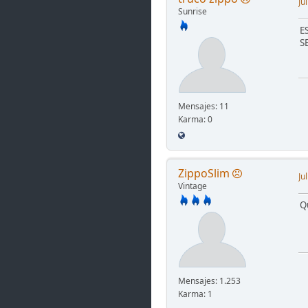
Ju
Sunrise
E
S
Mensajes: 11
Karma: 0
ZippoSlim
Ju
Vintage
Q
Mensajes: 1.253
Karma: 1