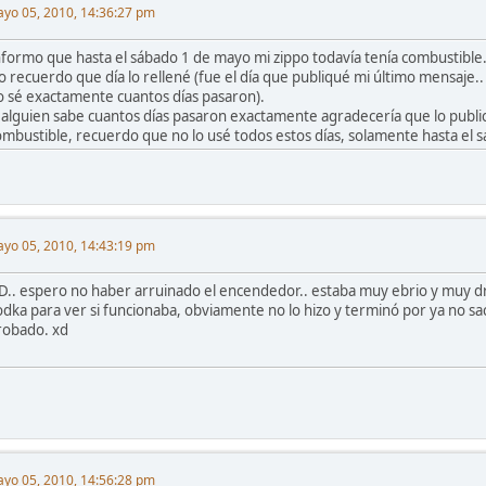
yo 05, 2010, 14:36:27 pm
nformo que hasta el sábado 1 de mayo mi zippo todavía tenía combustible..
o recuerdo que día lo rellené (fue el día que publiqué mi último mensaje.
o sé exactamente cuantos días pasaron).
i alguien sabe cuantos días pasaron exactamente agradecería que lo publi
ombustible, recuerdo que no lo usé todos estos días, solamente hasta el s
yo 05, 2010, 14:43:19 pm
.D.. espero no haber arruinado el encendedor.. estaba muy ebrio y muy 
odka para ver si funcionaba, obviamente no lo hizo y terminó por ya no sac
robado. xd
yo 05, 2010, 14:56:28 pm