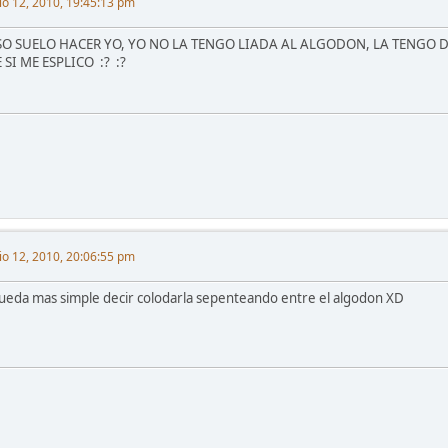
lio 12, 2010, 19:45:13 pm
SO SUELO HACER YO, YO NO LA TENGO LIADA AL ALGODON, LA TENGO DE
E SI ME ESPLICO :? :?
lio 12, 2010, 20:06:55 pm
ueda mas simple decir colodarla sepenteando entre el algodon XD