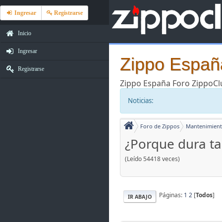
Ingresar
Registrarse
Inicio
Ingresar
Zippo España
Registrarse
Zippo España Foro ZippoC
Noticias:
Foro de Zippos
Mantenimient
¿Porque dura ta
(Leído 54418 veces)
Páginas:
1
2
[
Todos
]
IR ABAJO