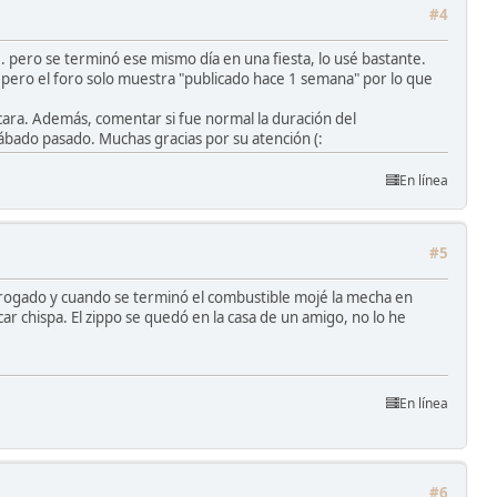
#4
 pero se terminó ese mismo día en una fiesta, lo usé bastante.
. pero el foro solo muestra "publicado hace 1 semana" por lo que
cara. Además, comentar si fue normal la duración del
ábado pasado. Muchas gracias por su atención (:
En línea
#5
drogado y cuando se terminó el combustible mojé la mecha en
ar chispa. El zippo se quedó en la casa de un amigo, no lo he
En línea
#6