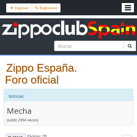
Ingresar
Registrarse
Zippo España.
Foro oficial
Noticias:
Mecha
(Leído 2994 veces)
Páginas: [
1
]