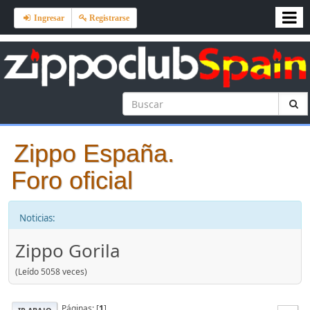
Ingresar
Registrarse
Zippo España.
Foro oficial
Noticias:
Zippo Gorila
(Leído 5058 veces)
Páginas: [
1
]