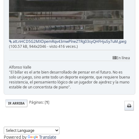
att.nHCD5G2MXDpemRqv43mwPlneZTRg03syQHFHjuSy7uM.jpeg
(100.57 kB, 944x2046 - visto 416 veces.)
En línea
Alfonso Valle
"El billar es el arte bien desarrollado de pensar en el futuro. No es
solo un juego, sino ante todo un deporte exigente, que requiere buena
resistencia, el pensamiento lógico de un jugador de ajedrez y la mano
estable de un concertista de piano".
Páginas: [
1
]
IR ARRIBA
Powered by
Translate