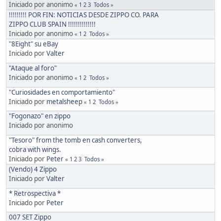
Iniciado por anonimo
«
1
2
3
Todos
»
!!!!!!!!! POR FIN: NOTICIAS DESDE ZIPPO CO. PARA
ZIPPO CLUB SPAIN !!!!!!!!!!!!!!
Iniciado por anonimo
«
1
2
Todos
»
"8Eight" su eBay
Iniciado por
Valter
"Ataque al foro"
Iniciado por anonimo
«
1
2
Todos
»
"Curiosidades en comportamiento"
Iniciado por
metalsheep
«
1
2
Todos
»
"Fogonazo" en zippo
Iniciado por anonimo
"Tesoro" from the tomb en cash converters,
cobra with wings.
Iniciado por
Peter
«
1
2
3
Todos
»
(Vendo) 4 Zippo
Iniciado por
Valter
* Retrospectiva *
Iniciado por
Peter
007 SET Zippo