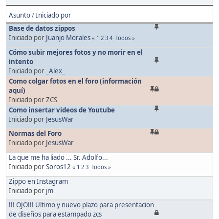
Asunto
/
Iniciado por
Base de datos zippos
Iniciado por
Juanjo Morales
«
1
2
3
4
Todos
»
Cómo subir mejores fotos y no morir en el
intento
Iniciado por
_Alex_
Como colgar fotos en el foro (información
aquí)
Iniciado por ZCS
Como insertar videos de Youtube
Iniciado por
JesusWar
Normas del Foro
Iniciado por
JesusWar
La que me ha liado ... Sr. Adolfo...
Iniciado por
Soros12
«
1
2
3
Todos
»
Zippo en Instagram
Iniciado por
jm
!!! OJO!!! Ultimo y nuevo plazo para presentacion
de diseños para estampado zcs