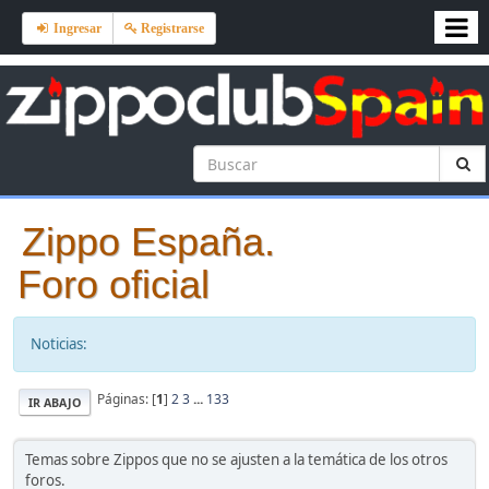
Ingresar
Registrarse
Zippo España.
Foro oficial
Noticias:
Páginas: [
1
]
2
3
...
133
IR ABAJO
Temas sobre Zippos que no se ajusten a la temática de los otros
foros.