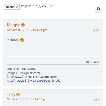
Páginas:
1
2
[
3
]
4
5
...
17
IR ABAJO
Magpie
Octubre 09, 2015, 21:44:21 pm
#30
+10000
En línea
UBI PEDES IBI PATRIA.
(magpie819@gmail.com)
http://www.facebook.com/adam.doce1
http://magpie819.wix.com/zippos-de-adam
Triky
Octubre 13, 2015, 23:09:14 pm
#31