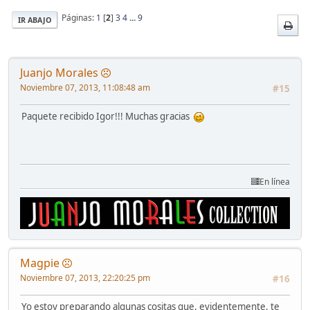
Páginas:
1
[
2
]
3
4
...
9
IR ABAJO
Juanjo Morales
Noviembre 07, 2013, 11:08:48 am
#15
Paquete recibido Igor!!! Muchas gracias
En línea
Magpie
Noviembre 07, 2013, 22:20:25 pm
#16
Yo estoy preparando algunas cositas que, evidentemente, te