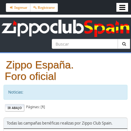
Ingresar
Registrarse
Zippo España.
Foro oficial
Noticias:
Páginas: [
1
]
IR ABAJO
Todas las campañas benéficas realizas por Zippo Club Spain.