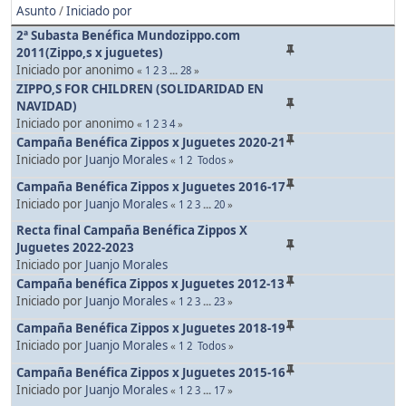
Asunto
/
Iniciado por
2ª Subasta Benéfica Mundozippo.com
2011(Zippo,s x juguetes)
Iniciado por anonimo
«
1
2
3
...
28
»
ZIPPO,S FOR CHILDREN (SOLIDARIDAD EN
NAVIDAD)
Iniciado por anonimo
«
1
2
3
4
»
Campaña Benéfica Zippos x Juguetes 2020-21
Iniciado por
Juanjo Morales
«
1
2
Todos
»
Campaña Benéfica Zippos x Juguetes 2016-17
Iniciado por
Juanjo Morales
«
1
2
3
...
20
»
Recta final Campaña Benéfica Zippos X
Juguetes 2022-2023
Iniciado por
Juanjo Morales
Campaña benéfica Zippos x Juguetes 2012-13
Iniciado por
Juanjo Morales
«
1
2
3
...
23
»
Campaña Benéfica Zippos x Juguetes 2018-19
Iniciado por
Juanjo Morales
«
1
2
Todos
»
Campaña Benéfica Zippos x Juguetes 2015-16
Iniciado por
Juanjo Morales
«
1
2
3
...
17
»