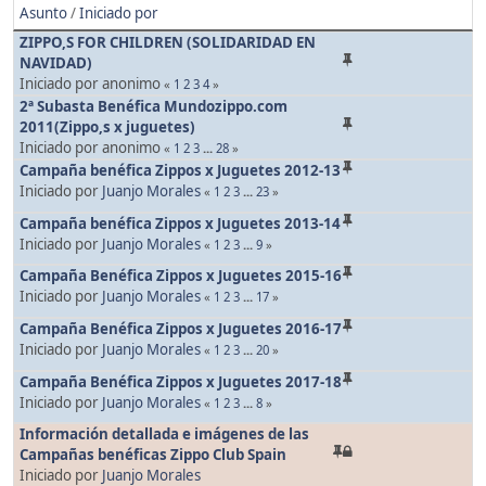
Asunto
/
Iniciado por
ZIPPO,S FOR CHILDREN (SOLIDARIDAD EN
NAVIDAD)
Iniciado por anonimo
«
1
2
3
4
»
2ª Subasta Benéfica Mundozippo.com
2011(Zippo,s x juguetes)
Iniciado por anonimo
«
1
2
3
...
28
»
Campaña benéfica Zippos x Juguetes 2012-13
Iniciado por
Juanjo Morales
«
1
2
3
...
23
»
Campaña benéfica Zippos x Juguetes 2013-14
Iniciado por
Juanjo Morales
«
1
2
3
...
9
»
Campaña Benéfica Zippos x Juguetes 2015-16
Iniciado por
Juanjo Morales
«
1
2
3
...
17
»
Campaña Benéfica Zippos x Juguetes 2016-17
Iniciado por
Juanjo Morales
«
1
2
3
...
20
»
Campaña Benéfica Zippos x Juguetes 2017-18
Iniciado por
Juanjo Morales
«
1
2
3
...
8
»
Información detallada e imágenes de las
Campañas benéficas Zippo Club Spain
Iniciado por
Juanjo Morales