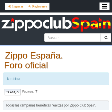
Ingresar
Registrarse
Zippo España.
Foro oficial
Noticias:
Páginas: [
1
]
IR ABAJO
Todas las campañas benéficas realizas por Zippo Club Spain.